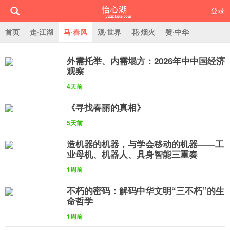
登录
首页
走·江湖
马·春风
观·世界
花·烟火
赞·中华
外需托举、内需塌方：2026年中中国经济
怡心湖
观察
4天前
《寻找春丽的真相》
5天前
造机器的机器，与学会移动的机器——工
业母机、机器人、具身智能三重奏
1周前
不朽的密码：解码中华文明“三不朽”的生
命哲学
1周前