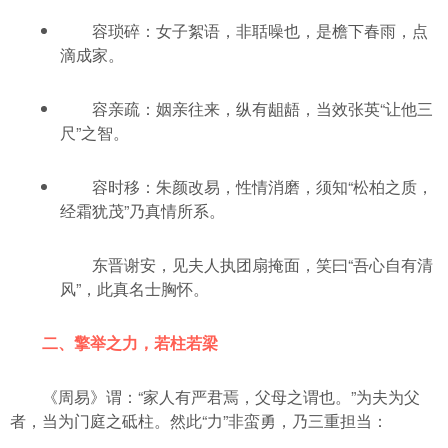
容琐碎：女子絮语，非聒噪也，是檐下春雨，点
滴成家。
容亲疏：姻亲往来，纵有龃龉，当效张英“让他三
尺”之智。
容时移：朱颜改易，性情消磨，须知“松柏之质，
经霜犹茂”乃真情所系。
东晋谢安，见夫人执团扇掩面，笑曰“吾心自有清
风”，此真名士胸怀。
二、擎举之力，若柱若梁
《周易》谓：“家人有严君焉，父母之谓也。”为夫为父
者，当为门庭之砥柱。然此“力”非蛮勇，乃三重担当：