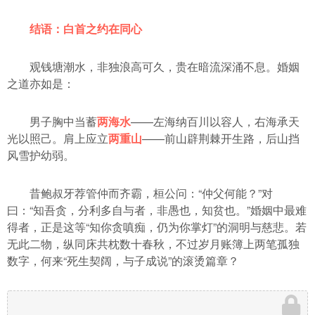
结语：白首之约在同心
观钱塘潮水，非独浪高可久，贵在暗流深涌不息。婚姻
之道亦如是：
男子胸中当蓄
两海水
——左海纳百川以容人，右海承天
光以照己。肩上应立
两重山
——前山辟荆棘开生路，后山挡
风雪护幼弱。
昔鲍叔牙荐管仲而齐霸，桓公问：“仲父何能？”对
曰：“知吾贪，分利多自与者，非愚也，知贫也。”婚姻中最难
得者，正是这等“知你贪嗔痴，仍为你掌灯”的洞明与慈悲。若
无此二物，纵同床共枕数十春秋，不过岁月账簿上两笔孤独
数字，何来“死生契阔，与子成说”的滚烫篇章？