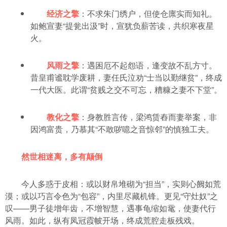
经济之擎
：不求朱门绣户，但使仓廪实而知礼。
如鲍宣妻“提瓮出汲”时，宣犹负薪苦读，共织寒夜星
火。
风雨之擎
：遇困厄不起怨语，逢变故不乱方寸。
昔皇甫谧耽学废耕，妻任氏泣劝“士当以勤继贫”，终成
一代大医。此谓“贫贱之交不可忘，糟糠之妻不下堂”。
教化之擎
：身教胜言传，梁鸿赁舂而妻举案，非
因鸿富贵，乃慕其“不敢哕噫之音惊邻”的慎独工夫。
然世相迷离，多有颠倒
今人多惑于皮相：或以财帛堆砌为“担当”，实则心阙如荒
漠；或以巧言令色为“包容”，内里尽藏机锋。更见“守灶奴”之
叹——男子徒增年齿，不增智慧，遇事龟缩如鼋，使妻代行
风雨。如此，纵有凤冠霞帔开场，终成荒腔走板残戏。