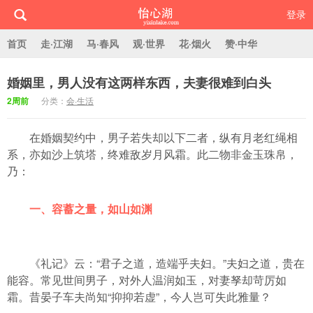
登录
首页
走·江湖
马·春风
观·世界
花·烟火
赞·中华
婚姻里，男人没有这两样东西，夫妻很难到白头
怡心湖
2周前
分类：
会·生活
在婚姻契约中，男子若失却以下二者，纵有月老红绳相
系，亦如沙上筑塔，终难敌岁月风霜。此二物非金玉珠帛，
乃：
一、容蓄之量，如山如渊
《礼记》云：“君子之道，造端乎夫妇。”夫妇之道，贵在
能容。常见世间男子，对外人温润如玉，对妻孥却苛厉如
霜。昔晏子车夫尚知“抑抑若虚”，今人岂可失此雅量？